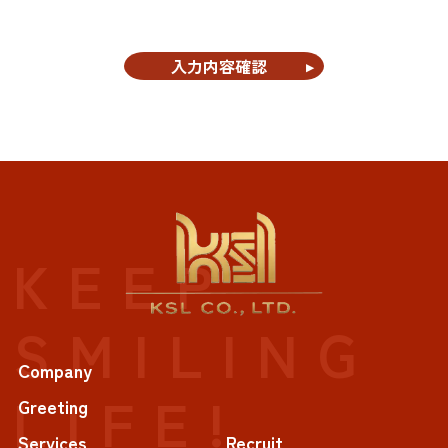
入力内容確認
KEEP
SMILING
Company
LIFE!
Greeting
Services
Recruit