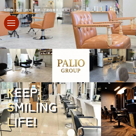
姫路市で美容・飲食・服飾・不動産事業を展開する株式会社K.S.L
K
EEP
S
MILING
L
IFE!