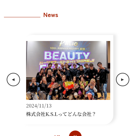
News
2024/11/13
202
株式会社K.S.Lってどんな会社？
採