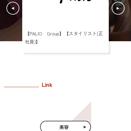
ト(パ
【PALIO Group】【スタイリスト(正
【PA
社員)】
ート勤
Link
美容