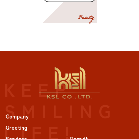
Beauty
KEEP
SMILING
Company
LIFE!
Greeting
Services
Recruit