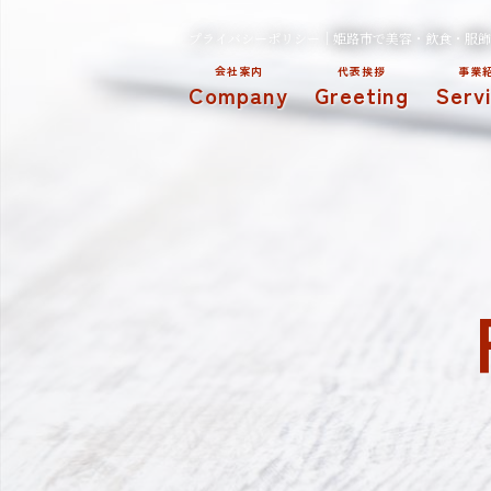
プライバシーポリシー｜姫路市で美容・飲食・服飾・
会社案内
代表挨拶
事業
Company
Greeting
Serv